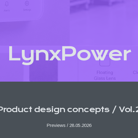
LynxPower
P
r
o
d
u
c
t
d
e
s
i
g
n
c
o
n
c
e
p
t
s
/
V
o
l
.
Previews / 28.05.2026