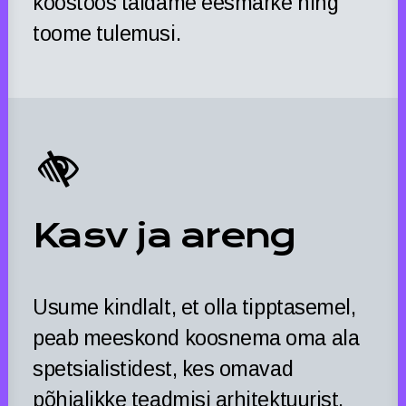
koostöös täidame eesmärke ning
toome tulemusi.
Kasv ja areng
Usume kindlalt, et olla tipptasemel,
peab meeskond koosnema oma ala
spetsialistidest, kes omavad
põhjalikke teadmisi arhitektuurist,