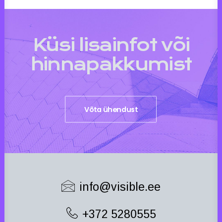
Küsi lisainfot või
hinnapakkumist
Võta ühendust
info@visible.ee
+372 5280555