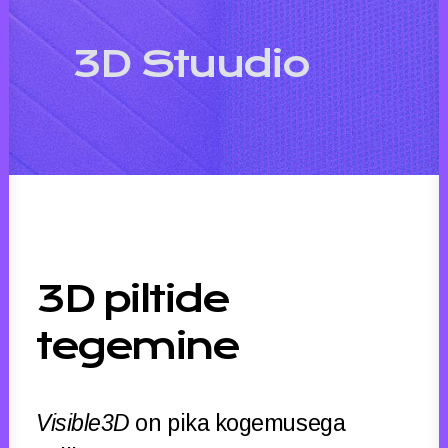
3D Stuudio
3D piltide
tegemine
Visible3D
on pika kogemusega